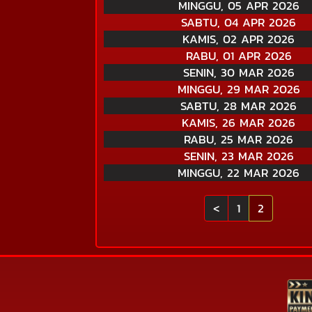
MINGGU, 05 APR 2026
SABTU, 04 APR 2026
KAMIS, 02 APR 2026
RABU, 01 APR 2026
SENIN, 30 MAR 2026
MINGGU, 29 MAR 2026
SABTU, 28 MAR 2026
KAMIS, 26 MAR 2026
RABU, 25 MAR 2026
SENIN, 23 MAR 2026
MINGGU, 22 MAR 2026
<
1
2