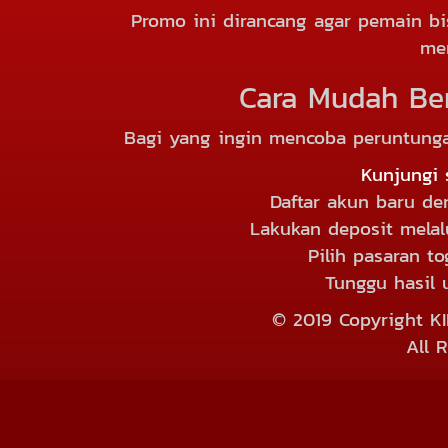
Promo ini dirancang agar pemain b
me
Cara Mudah Be
Bagi yang ingin mencoba peruntunga
Kunjungi 
Daftar akun baru de
Lakukan deposit mela
Pilih pasaran t
Tunggu hasil
© 2019 Copyright 
All 