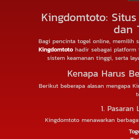
Kingdomtoto: Situs
dan 
Bagi pencinta togel online, memilih
Kingdomtoto
hadir sebagai platform 
sistem keamanan tinggi, serta la
Kenapa Harus Be
Berikut beberapa alasan mengapa Ki
t
1. Pasaran
Kingdomtoto menawarkan berbagai 
Tog