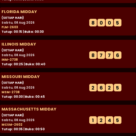
FLORIDA MIDDAY
(SETIAP HARI)
8
0
0
5
Sabtu, 08 Aug 2026
FLM-2603
Tutup: 00:15 | Buka: 00:30
ILLINOIS MIDDAY
(SETIAP HARI)
8
7
7
6
Sabtu, 08 Aug 2026
INM-2738
Tutup: 00:25 | Buka: 00:40
MISSOURI MIDDAY
(SETIAP HARI)
2
6
2
5
Sabtu, 08 Aug 2026
MSM-2738
Tutup: 00:30 | Buka: 00:45
MASSACHUSETTS MIDDAY
(SETIAP HARI)
1
2
4
5
Sabtu, 08 Aug 2026
MCSM-2602
Tutup: 00:35 | Buka: 00:50