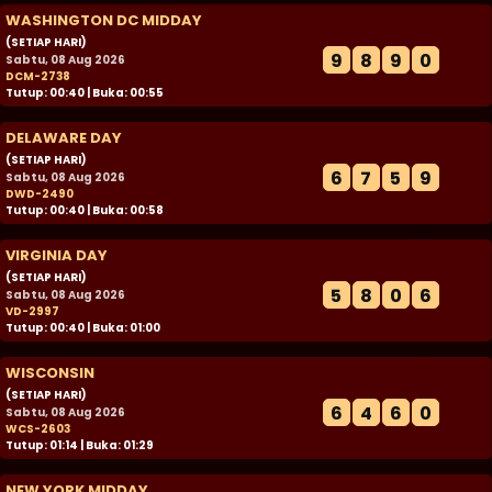
WASHINGTON DC MIDDAY
(SETIAP HARI)
9
8
9
0
Sabtu, 08 Aug 2026
DCM-2738
Tutup: 00:40 | Buka: 00:55
DELAWARE DAY
(SETIAP HARI)
6
7
5
9
Sabtu, 08 Aug 2026
DWD-2490
Tutup: 00:40 | Buka: 00:58
VIRGINIA DAY
(SETIAP HARI)
5
8
0
6
Sabtu, 08 Aug 2026
VD-2997
Tutup: 00:40 | Buka: 01:00
WISCONSIN
(SETIAP HARI)
6
4
6
0
Sabtu, 08 Aug 2026
WCS-2603
Tutup: 01:14 | Buka: 01:29
NEW YORK MIDDAY