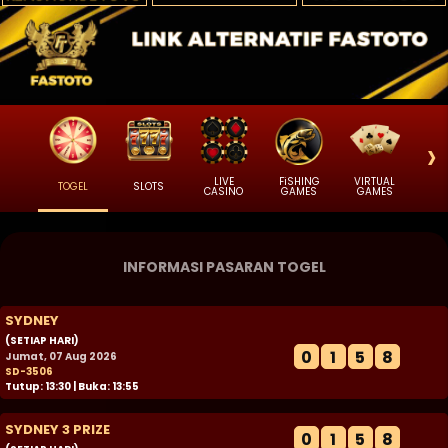
›
LIVE
FiSHING
VIRTUAL
TOGEL
SLOTS
SP
CASINO
GAMES
GAMES
INFORMASI PASARAN TOGEL
SYDNEY
(SETIAP HARI)
0
1
5
8
Jumat, 07 Aug 2026
SD-3506
Tutup: 13:30 | Buka: 13:55
SYDNEY 3 PRIZE
0
1
5
8