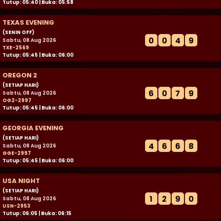
Tutup: 05:40 | Buka: 05:58
TEXAS EVENING
(SENIN OFF)
0
0
4
9
Sabtu, 08 Aug 2026
TXE-2569
Tutup: 05:45 | Buka: 06:00
OREGON 2
(SETIAP HARI)
6
0
7
9
Sabtu, 08 Aug 2026
OG2-2997
Tutup: 05:45 | Buka: 06:00
GEORGIA EVENING
(SETIAP HARI)
4
6
6
8
Sabtu, 08 Aug 2026
GGE-2997
Tutup: 05:45 | Buka: 06:00
USA NIGHT
(SETIAP HARI)
1
2
9
0
Sabtu, 08 Aug 2026
USN-2953
Tutup: 06:05 | Buka: 06:15