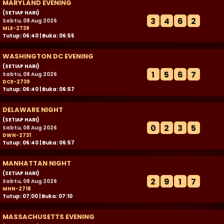
MARYLAND EVENING
(SETIAP HARI)
3
4
6
2
Sabtu, 08 Aug 2026
MLE-2739
Tutup: 06:40 | Buka: 06:55
WASHINGTON DC EVENING
(SETIAP HARI)
1
5
6
7
Sabtu, 08 Aug 2026
DCE-2739
Tutup: 06:40 | Buka: 06:57
DELAWARE NIGHT
(SETIAP HARI)
0
2
3
5
Sabtu, 08 Aug 2026
DWN-2731
Tutup: 06:40 | Buka: 06:57
MANHATTAN NIGHT
(SETIAP HARI)
2
9
1
7
Sabtu, 08 Aug 2026
MHN-2718
Tutup: 07:00 | Buka: 07:10
MASSACHUSETTS EVENING