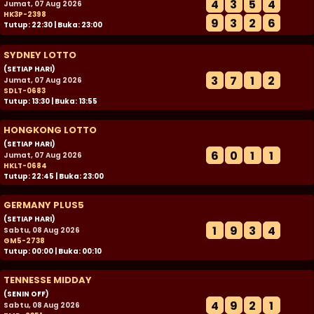
4
3
5
4
Jumat, 07 Aug 2026
HK3P-2398
9
3
2
6
Tutup: 22:30 | Buka: 23:00
SYDNEY LOTTO
(SETIAP HARI)
3
7
1
2
Jumat, 07 Aug 2026
SDLT-0683
Tutup: 13:30 | Buka: 13:55
HONGKONG LOTTO
(SETIAP HARI)
6
0
1
1
Jumat, 07 Aug 2026
HKLT-0684
Tutup: 22:45 | Buka: 23:00
GERMANY PLUS5
(SETIAP HARI)
1
9
3
4
Sabtu, 08 Aug 2026
GM5-2738
Tutup: 00:00 | Buka: 00:10
TENNESSE MIDDAY
(SENIN OFF)
4
9
2
1
Sabtu, 08 Aug 2026