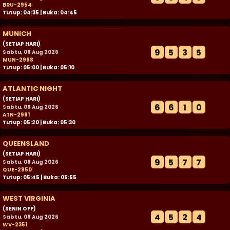
BRU-2954
Tutup: 04:35 | Buka: 04:45
MUNICH
(SETIAP HARI)
9
5
3
5
Sabtu, 08 Aug 2026
MUN-2968
Tutup: 05:00 | Buka: 05:10
ATLANTIC NIGHT
(SETIAP HARI)
6
6
1
0
Sabtu, 08 Aug 2026
ATN-2981
Tutup: 05:20 | Buka: 05:30
QUEENSLAND
(SETIAP HARI)
9
5
7
7
Sabtu, 08 Aug 2026
QUE-2950
Tutup: 05:45 | Buka: 05:55
WEST VIRGINIA
(SENIN OFF)
4
5
2
4
Sabtu, 08 Aug 2026
WV-2351