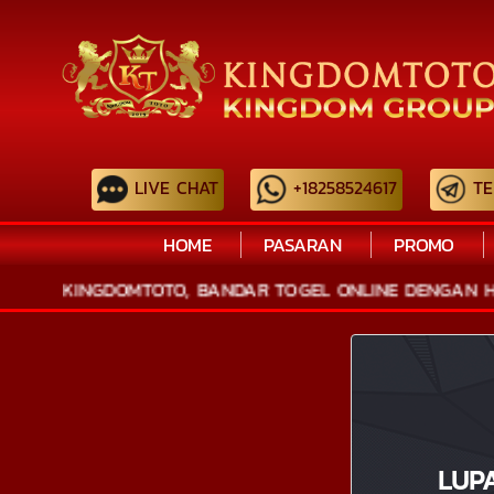
LIVE CHAT
+18258524617
TE
HOME
PASARAN
PROMO
KINGDOMTOTO, BANDAR TOGEL ONLINE DENGAN HADI
LUP