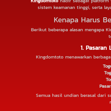
Kingdomtoto
hadir sebagai platform 
sistem keamanan tinggi, serta la
Kenapa Harus Be
Berikut beberapa alasan mengapa Ki
t
1. Pasaran
Kingdomtoto menawarkan berbagai 
Tog
To
To
Pasar
Semua hasil undian berasal dari 