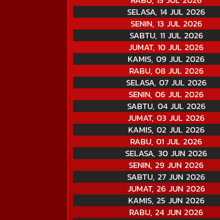
RABU, 15 JUL 2026
SELASA, 14 JUL 2026
SENIN, 13 JUL 2026
SABTU, 11 JUL 2026
JUMAT, 10 JUL 2026
KAMIS, 09 JUL 2026
RABU, 08 JUL 2026
SELASA, 07 JUL 2026
SENIN, 06 JUL 2026
SABTU, 04 JUL 2026
JUMAT, 03 JUL 2026
KAMIS, 02 JUL 2026
RABU, 01 JUL 2026
SELASA, 30 JUN 2026
SENIN, 29 JUN 2026
SABTU, 27 JUN 2026
JUMAT, 26 JUN 2026
KAMIS, 25 JUN 2026
RABU, 24 JUN 2026