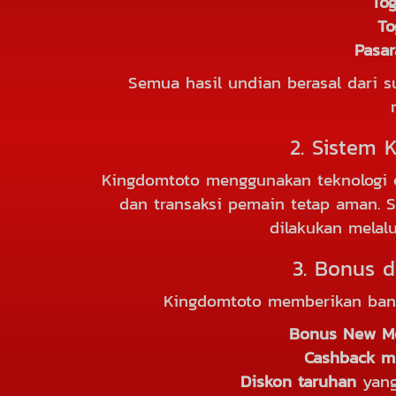
To
To
Pasar
Semua hasil undian berasal dari 
2. Sistem 
Kingdomtoto menggunakan teknologi e
dan transaksi pemain tetap aman. S
dilakukan melal
3. Bonus 
Kingdomtoto memberikan bany
Bonus New M
Cashback m
Diskon taruhan
yang