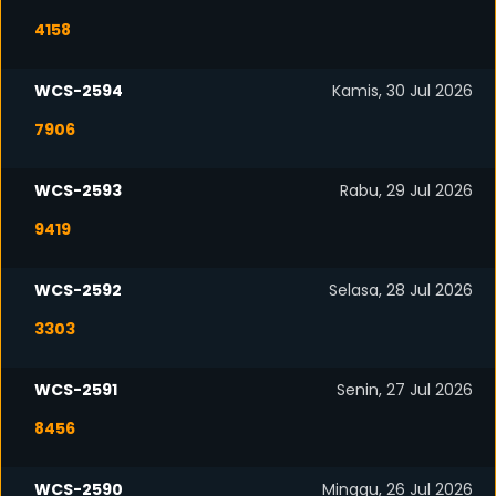
4158
WCS-2594
Kamis, 30 Jul 2026
7906
WCS-2593
Rabu, 29 Jul 2026
9419
WCS-2592
Selasa, 28 Jul 2026
3303
WCS-2591
Senin, 27 Jul 2026
8456
WCS-2590
Minggu, 26 Jul 2026