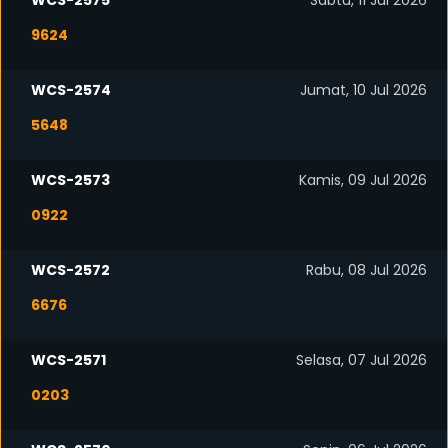
WCS-2575
Sabtu, 11 Jul 2026
9624
WCS-2574
Jumat, 10 Jul 2026
5648
WCS-2573
Kamis, 09 Jul 2026
0922
WCS-2572
Rabu, 08 Jul 2026
6676
WCS-2571
Selasa, 07 Jul 2026
0203