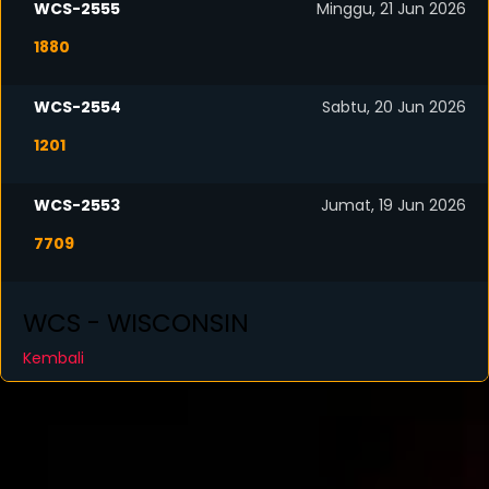
WCS-2555
Minggu, 21 Jun 2026
1880
WCS-2554
Sabtu, 20 Jun 2026
1201
WCS-2553
Jumat, 19 Jun 2026
7709
WCS - WISCONSIN
Kembali