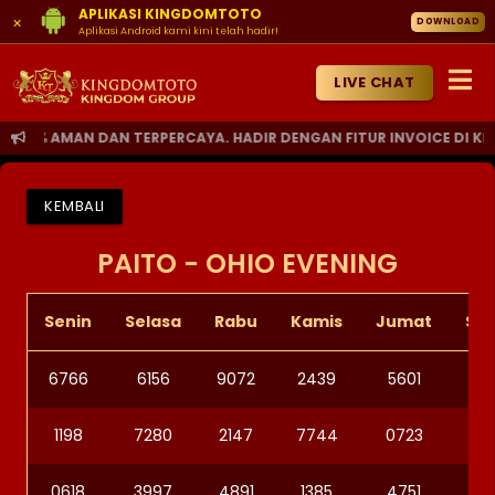
APLIKASI KINGDOMTOTO
×
DOWNLOAD
Aplikasi Android kami kini telah hadir!
LIVE CHAT
 AMAN DAN TERPERCAYA. HADIR DENGAN FITUR INVOICE DI KIRIM 
KEMBALI
PAITO - OHIO EVENING
Senin
Selasa
Rabu
Kamis
Jumat
Sa
6766
6156
9072
2439
5601
90
1198
7280
2147
7744
0723
56
0618
3997
4891
1385
4751
80