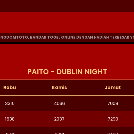
O, BANDAR TOGEL ONLINE DENGAN HADIAH TERBESAR YG 100% AMAN
PAITO - DUBLIN NIGHT
Rabu
Kamis
Jumat
3310
4066
7009
1638
2037
7290