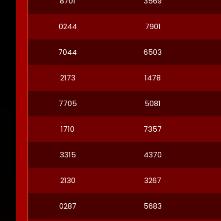
8701
3569
0244
7901
7044
6503
2173
1478
7705
5081
1710
7357
3315
4370
2130
3267
0287
5683