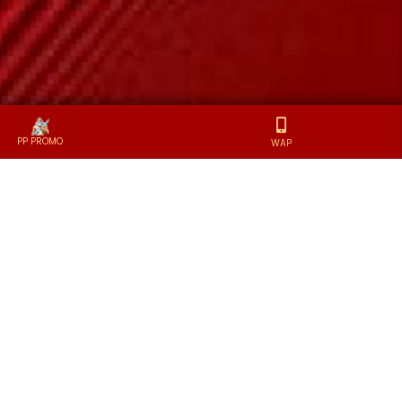
PP PROMO
WAP
 Togel
 dan