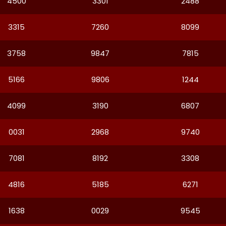
4500
3301
2488
3315
7260
8099
3758
9847
7815
5166
9806
1244
4099
3190
6807
0031
2968
9740
7081
8192
3308
4816
5185
6271
1638
0029
9545