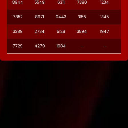
8944
5549
6311
7380
1234
91
7852
8971
0443
3156
1345
99
3389
2734
5128
3594
1947
34
7729
4279
1984
-
-
-