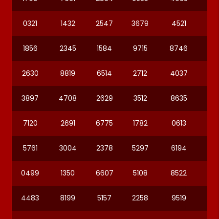
0321
1432
2547
3679
4521
69
1856
2345
1584
9715
8746
39
2630
8819
6514
2712
4037
73
3897
4708
2629
3512
8635
73
7120
2691
6775
1782
0613
79
5761
3004
2378
5297
6194
33
0499
1350
6607
5108
8522
60
4483
8199
5157
2258
9519
67