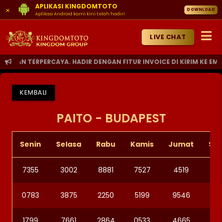
APLIKASI KINGDOMTOTO
×
DOWNLOAD
Aplikasi Android kami kini telah hadir!
LIVE CHAT
N TERPERCAYA. HADIR DENGAN FITUR INVOICE DI KIRIM KE EMAIL
KEMBALI
PAITO - BUDAPEST
Senin
Selasa
Rabu
Kamis
Jumat
Sa
7355
3002
8881
7527
4519
23
0783
3875
2250
5199
9546
47
1799
7661
2864
0533
4665
33