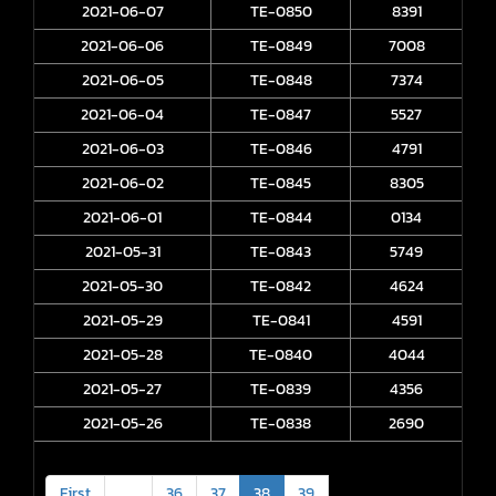
2021-06-07
TE-0850
8391
2021-06-06
TE-0849
7008
2021-06-05
TE-0848
7374
2021-06-04
TE-0847
5527
2021-06-03
TE-0846
4791
2021-06-02
TE-0845
8305
2021-06-01
TE-0844
0134
2021-05-31
TE-0843
5749
2021-05-30
TE-0842
4624
2021-05-29
TE-0841
4591
2021-05-28
TE-0840
4044
2021-05-27
TE-0839
4356
2021-05-26
TE-0838
2690
First
<
36
37
38
39