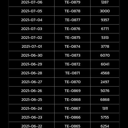
2021-07-06
TE-0879
1287
2021-07-05
TE-0878
3000
2021-07-04
TE-0877
9357
2021-07-03
TE-0876
6771
2021-07-02
TE-0875
5313
2021-07-01
TE-0874
3778
2021-06-30
TE-0873
6070
2021-06-29
TE-0872
6041
2021-06-28
TE-0871
4568
2021-06-27
TE-0870
2497
2021-06-26
TE-0869
5076
2021-06-25
TE-0868
6868
2021-06-24
TE-0867
1311
2021-06-23
TE-0866
5755
2021-06-22
TE-0865
6254